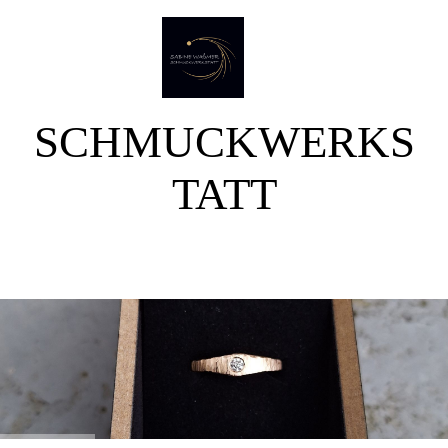
SCHMUCKWERKS
TATT
SABINE WAßMER